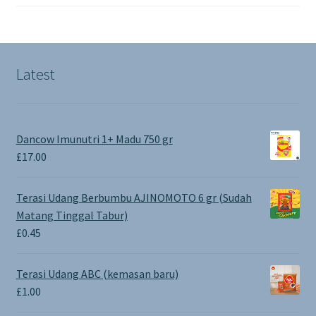
Latest
Dancow Imunutri 1+ Madu 750 gr
£
17.00
Terasi Udang Berbumbu AJINOMOTO 6 gr (Sudah
Matang Tinggal Tabur)
£
0.45
Terasi Udang ABC (kemasan baru)
£
1.00