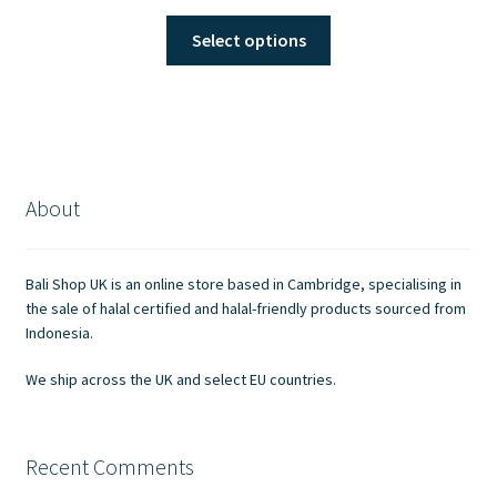
This
Select options
product
has
multiple
variants.
The
options
About
may
be
chosen
Bali Shop UK is an online store based in Cambridge, specialising in
on
the sale of halal certified and halal-friendly products sourced from
the
Indonesia.
product
We ship across the UK and select EU countries.
page
Recent Comments