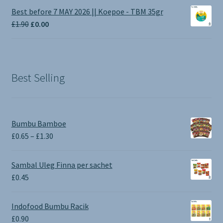
Best before 7 MAY 2026 || Koepoe - TBM 35gr
Original
Current
£
1.90
£
0.00
price
price
was:
is:
£1.90.
£0.00.
Best Selling
Bumbu Bamboe
Price
£
0.65
–
£
1.30
range:
£0.65
Sambal Uleg Finna per sachet
through
£
0.45
£1.30
Indofood Bumbu Racik
£
0.90