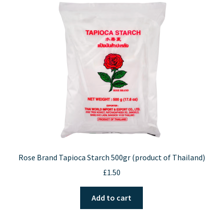
options
may
be
chosen
on
the
product
page
Rose Brand Tapioca Starch 500gr (product of Thailand)
£
1.50
Add to cart