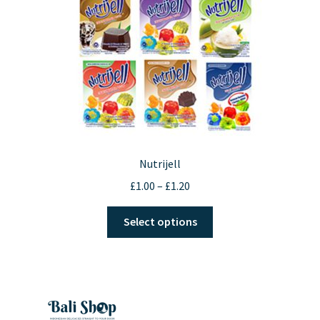
Nutrijell
Price
£
1.00
–
£
1.20
range:
This
£1.00
Select options
product
through
has
£1.20
multiple
variants.
The