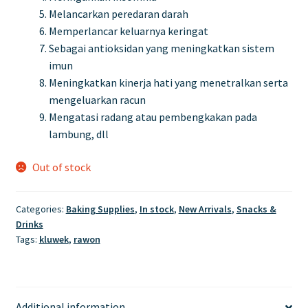
Melancarkan peredaran darah
Memperlancar keluarnya keringat
Sebagai antioksidan yang meningkatkan sistem
imun
Meningkatkan kinerja hati yang menetralkan serta
mengeluarkan racun
Mengatasi radang atau pembengkakan pada
lambung, dll
Out of stock
Categories:
Baking Supplies
,
In stock
,
New Arrivals
,
Snacks &
Drinks
Tags:
kluwek
,
rawon
Additional information