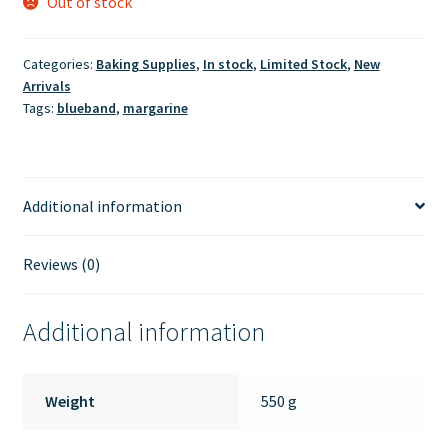
Out of stock
Categories:
Baking Supplies
,
In stock
,
Limited Stock
,
New
Arrivals
Tags:
blueband
,
margarine
Additional information
Reviews (0)
Additional information
Weight
550 g