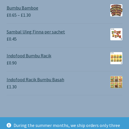
Bumbu Bamboe
Price
£
0.65
–
£
1.30
range:
£0.65
Sambal Uleg Finna per sachet
through
£
0.45
£1.30
Indofood Bumbu Racik
£
0.90
Indofood Racik Bumbu Basah
£
1.30
During the summer months, we ship orders only three
© BALI SHOP UK 2026