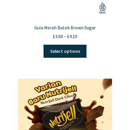
Gula Merah Batok Brown Sugar
Price
£
3.60
–
£
4.10
range:
This
£3.60
Select options
product
through
has
£4.10
multiple
variants.
The
options
may
be
chosen
on
the