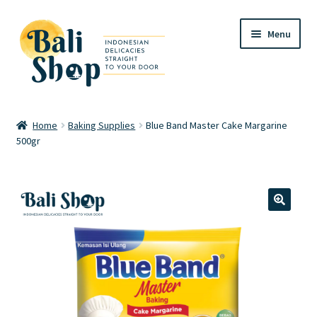
Skip
Skip
Menu
to
to
navigation
content
Home
Home
Baking Supplies
Blue Band Master Cake Margarine
500gr
Cart
Checkout
FAQ
🔍
My account
Review