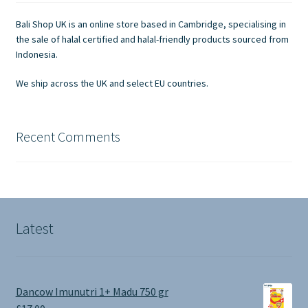
be
chosen
Bali Shop UK is an online store based in Cambridge, specialising in
on
the sale of halal certified and halal-friendly products sourced from
the
Indonesia.
product
We ship across the UK and select EU countries.
page
Recent Comments
Latest
Dancow Imunutri 1+ Madu 750 gr