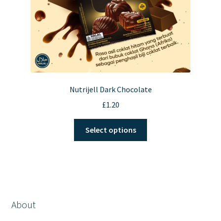
product
page
Nutrijell Dark Chocolate
£
1.20
This
Select options
product
has
multiple
variants.
The
options
About
may