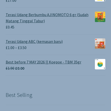
£
17.00
Terasi Udang Berbumbu AJINOMOTO 6 gr (Sudah
Matang Tinggal Tabur)
£
0.45
Terasi Udang ABC (kemasan baru)
Price
£
1.00
–
£
3.50
range:
£1.00
Best before 7 MAY 2026 || Koepoe - TBM 35gr
through
Original
Current
£
1.90
£
0.00
£3.50
price
price
was:
is:
£1.90.
£0.00.
Best Selling