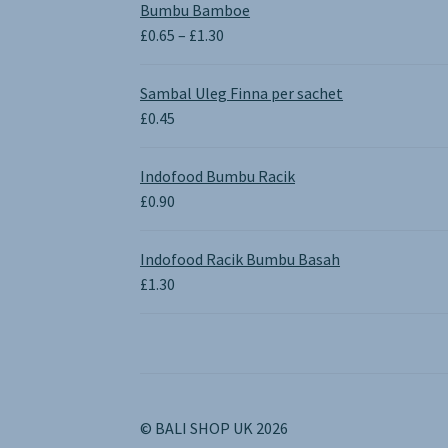
Bumbu Bamboe
Price
£
0.65
–
£
1.30
range:
£0.65
Sambal Uleg Finna per sachet
through
£
0.45
£1.30
Indofood Bumbu Racik
£
0.90
Indofood Racik Bumbu Basah
£
1.30
© BALI SHOP UK 2026