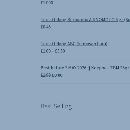
£
17.00
Terasi Udang Berbumbu AJINOMOTO 6 gr (Su
£
0.45
Terasi Udang ABC (kemasan baru)
Price
£
1.00
–
£
3.50
range:
£1.00
Best before 7 MAY 2026 || Koepoe - TBM 35gr
through
Original
Current
£
1.90
£
0.00
£3.50
price
price
was:
is:
£1.90.
£0.00.
Best Selling