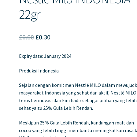
22gr
Original
Current
£
0.60
£
0.30
price
price
Expiry date: January 2024
was:
is:
£0.60.
£0.30.
Produksi Indonesia
Sejalan dengan komitmen Nestlé MILO dalam mewujud
masyarakat Indonesia yang sehat dan aktif, Nestlé MILO
terus berinovasi dan kini hadir sebagai pilihan yang lebih
sehat yaitu 25% Gula Lebih Rendah.
Meskipun 25% Gula Lebih Rendah, kandungan malt dan
cocoa yang lebih tinggi membantu meningkatkan rasa 