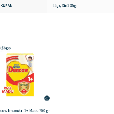
UKURAN:
22gr, 3in1 35gr
cow Imunutri 1+ Madu 750 gr