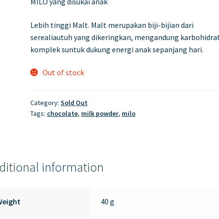
MILO yang disukai anak
Lebih tinggi Malt. Malt merupakan biji-bijian dari
serealiautuh yang dikeringkan, mengandung karbohidra
komplek suntuk dukung energi anak sepanjang hari.
Out of stock
Category:
Sold Out
Tags:
chocolate
,
milk powder
,
milo
ditional information
Weight
40 g