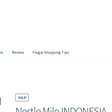
Us
Review
Frugal Shopping Tips
Contact Us
SALE!
Nestle Milo INDONESIA