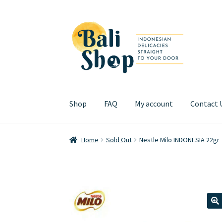
Skip
Skip
to
to
navigation
content
Shop
FAQ
My account
Contact 
Home
Cart
Checkout
FAQ
My account
Review
Home
Sold Out
Nestle Milo INDONESIA 22gr
🔍