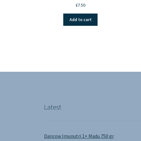
£
7.50
Add to cart
Latest
Dancow Imunutri 1+ Madu 750 gr